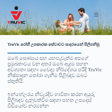
TruVic රෝගී උපකාරක සේවාවට සාදරයෙන් පිලිගනිමු
ඔබේ සෞඛ්‍යය සහ යහපැවැත්ම අපගේ
ප්‍රමුඛතාවය වන අතර ඔබේ ඇදුම සහන
අවශ්‍යතා සඳහා වෛද්‍ය නිර්දේශය පරිදි TruVic
නිෂ්පාදන තෝරා ගැනීම පිළිබඳව ඔබට
ස්තුතියි.
ඉන්හේලරය නිවැරදිව භාවිතා කරන අයුරු
පිලිබඳව දැනුවත්වීම සඳහා පහත උපදෙස්
වීඩියෝව නරඹන්න