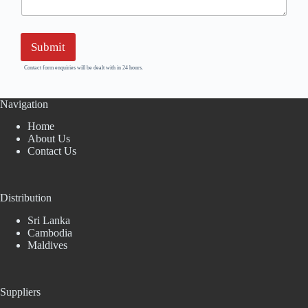
Submit
Contact form enquiries will be dealt with in 24 hours.
Navigation
Home
About Us
Contact Us
Distribution
Sri Lanka
Cambodia
Maldives
Suppliers