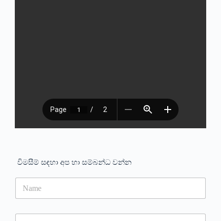
විමසීම් සඳහා අප හා සම්බන්ධ වන්න