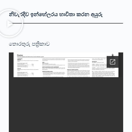
නිවැරදිව ඉන්හේලරය භාවිතා කරන අයුරු
තොරතුරු පත්‍රිකාව